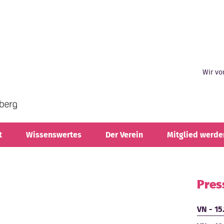
Wir vo
t
Wissenswertes
Der Verein
Mitglied werde
Pres
VN - 15