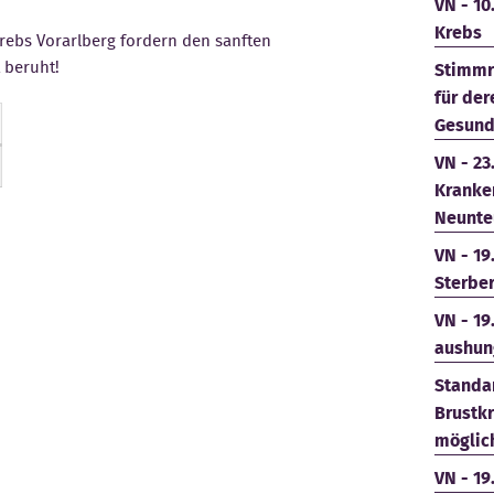
VN - 10
Krebs
rebs Vorarlberg fordern den sanften
t beruht!
Stimmr
für der
Gesund
VN - 23
Kranke
Neunte
VN - 19
Sterbe
VN - 19
aushun
Standar
Brustk
möglich
VN - 19