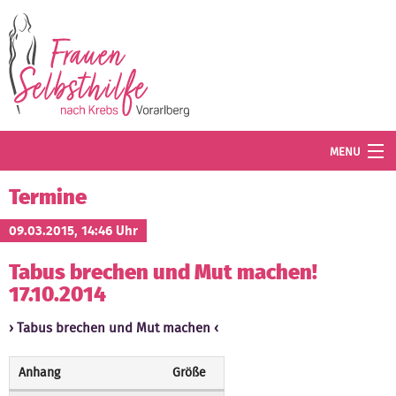
Direkt zum Inhalt
MENU
Termine
Termine
Blog
09.03.2015, 14:46 Uhr
Tabus brechen und Mut machen!
Angebot
17.10.2014
Wissenswertes
Tabus brechen und Mut machen
Der Verein
Anhang
Größe
Mitglied werden