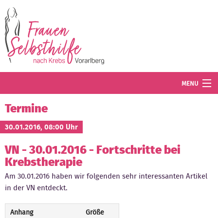
Direkt zum Inhalt
MENU
Termine
Termine
Blog
30.01.2016, 08:00 Uhr
VN - 30.01.2016 - Fortschritte bei
Angebot
Krebstherapie
Wissenswertes
Am 30.01.2016 haben wir folgenden sehr interessanten Artikel
in der VN entdeckt.
Der Verein
Mitglied werden
Anhang
Größe