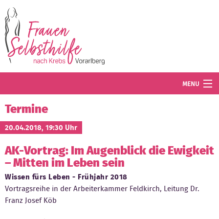
Direkt zum Inhalt
MENU
Termine
Termine
Blog
20.04.2018, 19:30 Uhr
AK-Vortrag: Im Augenblick die Ewigkeit
Angebot
– Mitten im Leben sein
Wissenswertes
Wissen fürs Leben - Frühjahr 2018
Vortragsreihe in der Arbeiterkammer Feldkirch, Leitung Dr.
Der Verein
Franz Josef Köb
Mitglied werden