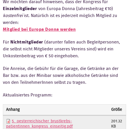
Wir möchten darauf hinweisen, dass der Kongress für
Einzelmitglieder
von Europa Donna (Jahresbeitrag €10)
Kontakt
kostenfrei
ist. Natürlich ist es jederzeit möglich Mitglied zu
werden:
Mitglied bei Europa Donna werden
Für
Nichtmitglieder
(darunter fallen auch Begleitpersonen,
die selbst nicht Mitglieder unseres Vereins sind) wird ein
Unkostenbeitrag von € 50 eingehoben.
Die Anreise, die Gebühr für die Garage, die Getränke an der
Bar bzw. aus der Minibar sowie alkoholische Getränke sind
von den TeilnehmerInnen selbst zu tragen.
Aktualisiertes Programm:
Anhang
Größe
5._oesterreichischer_brustkrebs-
201.32
KB
patientinnen_kongress_einseitig.pdf