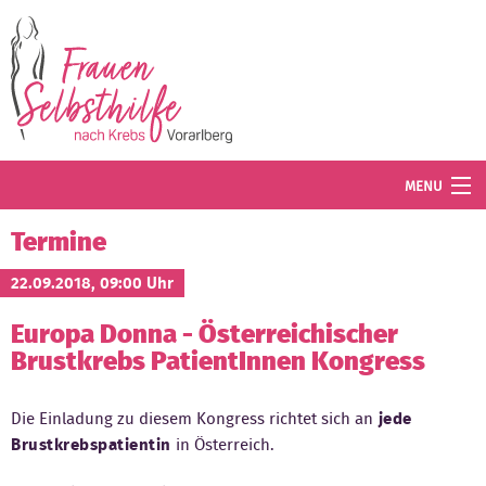
Direkt zum Inhalt
MENU
Termine
Termine
Blog
22.09.2018, 09:00 Uhr
Europa Donna - Österreichischer
Angebot
Brustkrebs PatientInnen Kongress
Wissenswertes
Die Einladung zu diesem Kongress richtet sich an
jede
Der Verein
Brustkrebspatientin
in Österreich.
Mitglied werden