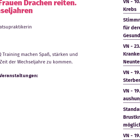
Frauen Drachen reiten.
VN - 10
seljahren
Krebs
Stimmr
atsupraktikerin
für der
Gesund
VN - 23
Kranke
Q Training machen Spaß, stärken und
Neunte
 Zeit der Wechseljahre zu kommen.
VN - 19
Veranstaltungen:
Sterbe
VN - 19
aushun
Standar
Brustk
möglich
VN - 19