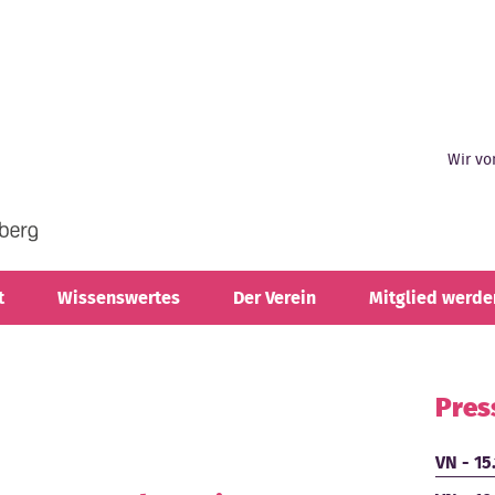
Wir vo
t
Wissenswertes
Der Verein
Mitglied werde
Pres
VN - 15