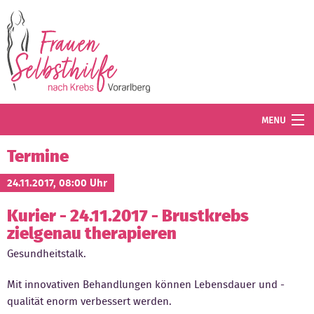
Direkt zum Inhalt
MENU
Termine
Termine
Blog
24.11.2017, 08:00 Uhr
Kurier - 24.11.2017 - Brustkrebs
Angebot
zielgenau therapieren
Wissenswertes
Gesundheitstalk.
Der Verein
Mit innovativen Behandlungen können Lebensdauer und -
qualität enorm verbessert werden.
Mitglied werden