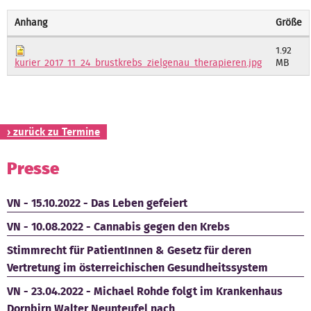
Kontakt
Anhang
Größe
1.92
MB
kurier_2017_11_24_brustkrebs_zielgenau_therapieren.jpg
› zurück zu Termine
Presse
VN - 15.10.2022 - Das Leben gefeiert
VN - 10.08.2022 - Cannabis gegen den Krebs
Stimmrecht für PatientInnen & Gesetz für deren
Vertretung im österreichischen Gesundheitssystem
VN - 23.04.2022 - Michael Rohde folgt im Krankenhaus
Dornbirn Walter Neunteufel nach