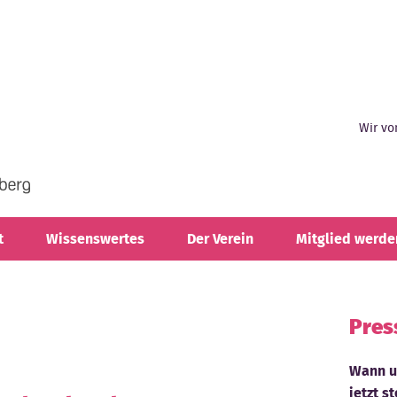
Wir vo
t
Wissenswertes
Der Verein
Mitglied werde
Pres
Wann un
jetzt s