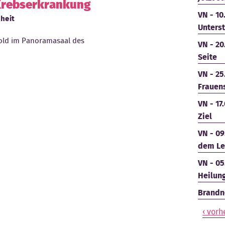
 Krebserkrankung
VN - 10
heit
Unters
pold im Panoramasaal des
VN - 20
Seite
VN - 25
Frauen
VN - 17
Ziel
VN - 09
dem Le
VN - 05
Heilun
Brandne
‹ vorh