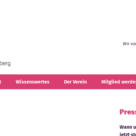
Wir vo
t
Wissenswertes
Der Verein
Mitglied werde
Pres
Wann un
jetzt s