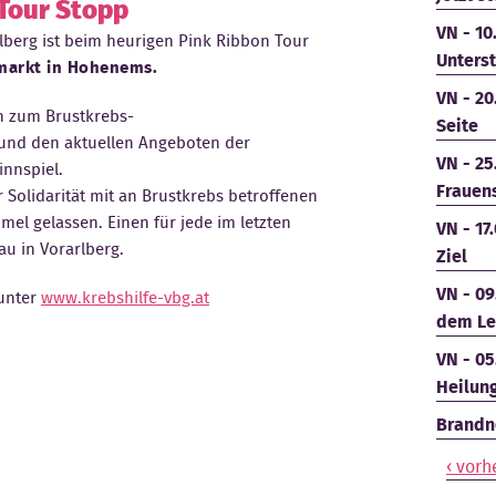
 Tour Stopp
VN - 10
rlberg ist beim heurigen Pink Ribbon Tour
Unters
arkt in Hohenems.
VN - 20
 zum Brustkrebs-
Seite
nd den aktuellen Angeboten der
VN - 25
innspiel.
Frauen
 Solidarität mit an Brustkrebs betroffenen
mel gelassen. Einen für jede im letzten
VN - 17
au in Vorarlberg.
Ziel
VN - 09
 unter
www.krebshilfe-vbg.at
dem Le
VN - 05
Heilun
Brandne
‹ vorh