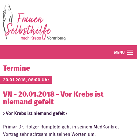
Direkt zum Inhalt
MENU
Termine
Termine
Blog
20.01.2018, 08:00 Uhr
VN - 20.01.2018 - Vor Krebs ist
Angebot
niemand gefeit
Wissenswertes
Vor Krebs ist niemand gefeit
Der Verein
Primar Dr. Holger Rumplold geht in seinem MedKonkret
Mitglied werden
Vortrag sehr achtsam mit seinen Worten um: