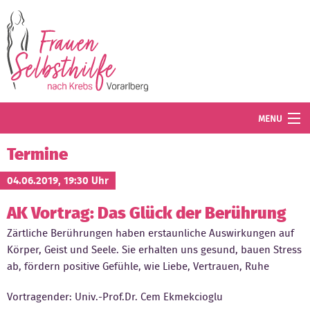
Direkt zum Inhalt
MENU
Termine
Termine
Blog
04.06.2019, 19:30 Uhr
AK Vortrag: Das Glück der Berührung
Angebot
Zärtliche Berührungen haben erstaunliche Auswirkungen auf
Wissenswertes
Körper, Geist und Seele. Sie erhalten uns gesund, bauen Stress
ab, fördern positive Gefühle, wie Liebe, Vertrauen, Ruhe
Der Verein
Vortragender: Univ.-Prof.Dr. Cem Ekmekcioglu
Mitglied werden