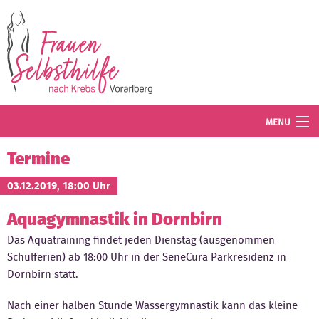
Direkt zum Inhalt
MENU
Termine
Termine
Blog
03.12.2019, 18:00 Uhr
Aquagymnastik in Dornbirn
Angebot
Das Aquatraining findet jeden Dienstag (ausgenommen
Wissenswertes
Schulferien) ab 18:00 Uhr in der SeneCura Parkresidenz in
Dornbirn statt.
Der Verein
Nach einer halben Stunde Wassergymnastik kann das kleine
Mitglied werden