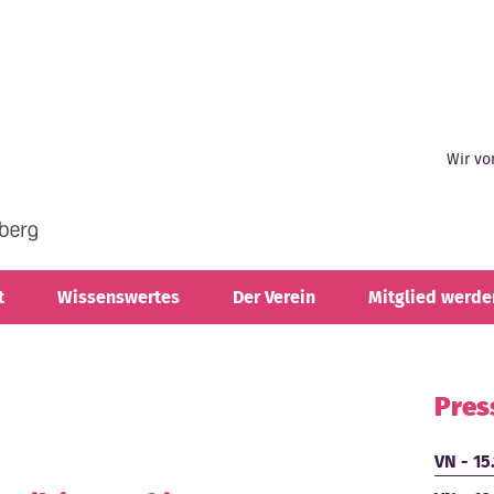
Wir vo
t
Wissenswertes
Der Verein
Mitglied werde
Pres
VN - 15