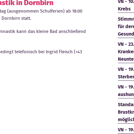
tik in Dornbirn
VN - 10
Krebs
stag (ausgenommen Schulferien) ab 18:00
 Dornbirn statt.
Stimmr
für der
mnastik kann das kleine Bad anschließend
Gesund
VN - 23
Kranke
edingt telefonisch bei Ingrid Fleisch (+43
Neunte
VN - 19
Sterbe
VN - 19
aushun
Standar
Brustk
möglich
VN - 19