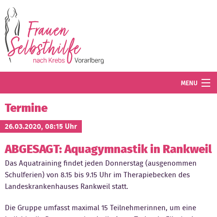
Direkt zum Inhalt
MENU
Termine
Termine
Blog
26.03.2020, 08:15 Uhr
ABGESAGT: Aquagymnastik in Rankweil
Angebot
Das Aquatraining findet jeden Donnerstag (ausgenommen
Wissenswertes
Schulferien) von 8.15 bis 9.15 Uhr im Therapiebecken des
Landeskrankenhauses Rankweil statt.
Der Verein
Die Gruppe umfasst maximal 15 Teilnehmerinnen, um eine
Mitglied werden