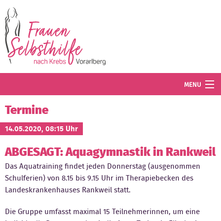
Direkt zum Inhalt
MENU
Termine
Termine
Blog
14.05.2020, 08:15 Uhr
ABGESAGT: Aquagymnastik in Rankweil
Angebot
Das Aquatraining findet jeden Donnerstag (ausgenommen
Wissenswertes
Schulferien) von 8.15 bis 9.15 Uhr im Therapiebecken des
Landeskrankenhauses Rankweil statt.
Der Verein
Die Gruppe umfasst maximal 15 Teilnehmerinnen, um eine
Mitglied werden