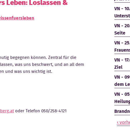
s Leben: Loslassen &
VN - 10
Unters
issenfuersleben
VN - 20
Seite
VN - 25
Frauen
mutig begegnen können. Zentral für die
VN - 17
zulassen, was uns beschwert, und an all dem
Ziel
n und was uns wichtig ist.
VN - 09
dem Le
VN - 05
Heilun
berg.at
oder Telefon 050/258-4121
Brandne
‹ vorh