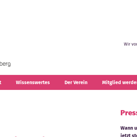
Wir vo
t
Wissenswertes
Der Verein
Mitglied werde
Pres
Wann un
jetzt s