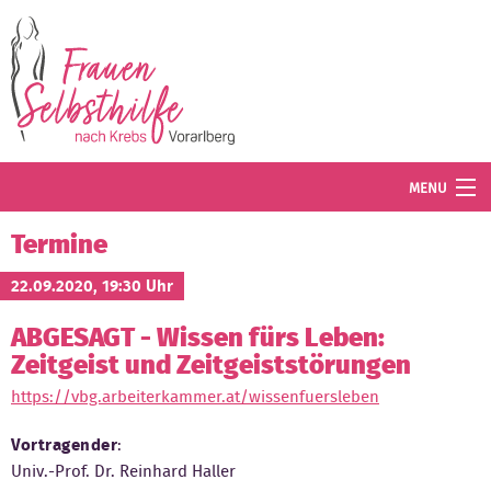
Direkt zum Inhalt
MENU
Termine
Termine
Blog
22.09.2020, 19:30 Uhr
ABGESAGT - Wissen fürs Leben:
Angebot
Zeitgeist und Zeitgeiststörungen
Wissenswertes
https://vbg.arbeiterkammer.at/wissenfuersleben
Der Verein
Vortragender
:
Univ.-Prof. Dr. Reinhard Haller
Mitglied werden