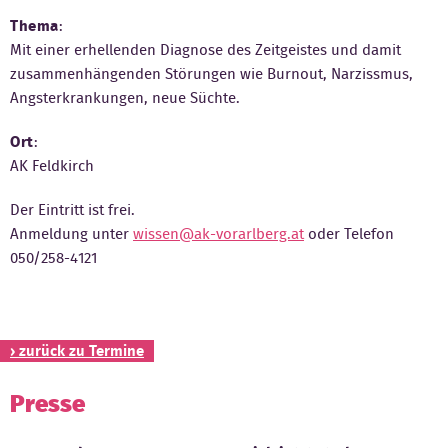
Thema
:
Kontakt
Mit einer erhellenden Diagnose des Zeitgeistes und damit
zusammenhängenden Störungen wie Burnout, Narzissmus,
Angsterkrankungen, neue Süchte.
Ort
:
AK Feldkirch
Der Eintritt ist frei.
Anmeldung unter
wissen@ak-vorarlberg.at
oder Telefon
050/258-4121
› zurück zu Termine
Presse