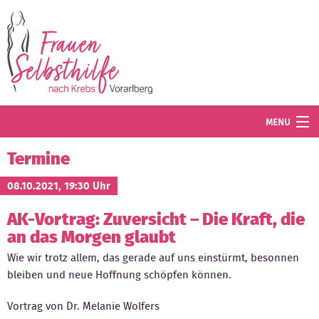
Direkt zum Inhalt
MENU
Termine
Termine
Blog
08.10.2021, 19:30 Uhr
AK-Vortrag: Zuversicht – Die Kraft, die
Angebot
an das Morgen glaubt
Wissenswertes
Wie wir trotz allem, das gerade auf uns einstürmt, besonnen
bleiben und neue Hoffnung schöpfen können.
Der Verein
Vortrag von Dr. Melanie Wolfers
Mitglied werden