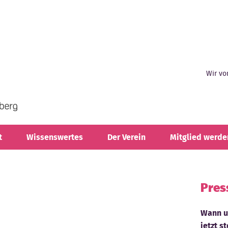
Wir vo
t
Wissenswertes
Der Verein
Mitglied werde
Pres
Wann un
jetzt s