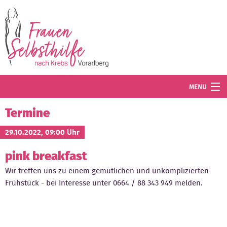
Direkt zum Inhalt
MENU
Termine
Termine
Blog
29.10.2022, 09:00 Uhr
pink breakfast
Angebot
Wir treffen uns zu einem gemütlichen und unkomplizierten
Wissenswertes
Frühstück - bei Interesse unter 0664 / 88 343 949 melden.
Der Verein
Mitglied werden