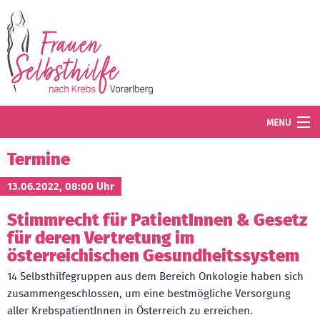
Direkt zum Inhalt
MENU
Termine
Termine
Blog
13.06.2022, 08:00 Uhr
Stimmrecht für PatientInnen & Gesetz
Angebot
für deren Vertretung im
Wissenswertes
österreichischen Gesundheitssystem
14 Selbsthilfegruppen aus dem Bereich Onkologie haben sich
Der Verein
zusammengeschlossen, um eine bestmögliche Versorgung
aller KrebspatientInnen in Österreich zu erreichen.
Mitglied werden