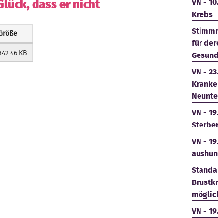
Glück, dass er nicht
VN - 10
Krebs
Stimmr
Größe
für der
342.46 KB
Gesund
VN - 23
Kranke
Neunte
VN - 19
Sterbe
VN - 19
aushun
Standar
Brustk
möglich
VN - 19