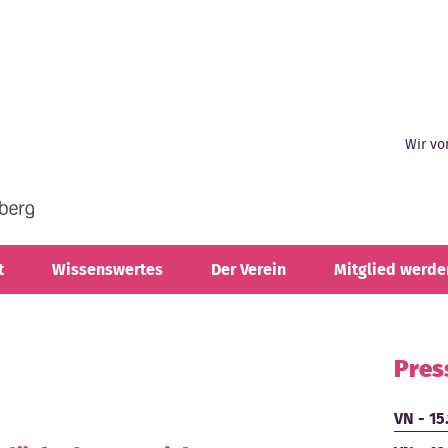
Wir vo
t
Wissenswertes
Der Verein
Mitglied werde
Pres
VN - 15