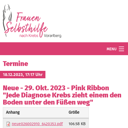
Direkt zum Inhalt
MENU
Termine
Termine
Blog
18.12.2023, 17:17 Uhr
Neue - 29. Okt. 2023 - Pink Ribbon
Angebot
"Jede Diagnose Krebs zieht einem den
Wissenswertes
Boden unter den Füßen weg"
Der Verein
Anhang
Größe
neue026002910_6420353.pdf
106.58 KB
Mitglied werden