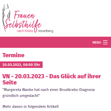
Direkt zum Inhalt
MENU
Termine
Termine
Blog
20.03.2023, 08:00 Uhr
VN - 20.03.2023 - Das Glück auf ihrer
Angebot
Seite
Wissenswertes
"Margereta Wanke hat nach einer Brustkrebs-Diagnose
gründlich umgedacht"
Der Verein
Mehr davon in folgendem Artikel!
Mitglied werden