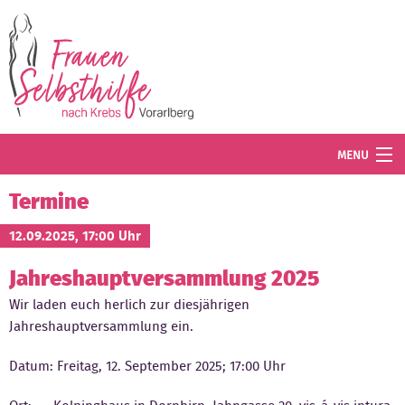
Direkt zum Inhalt
MENU
Termine
Termine
Blog
12.09.2025, 17:00 Uhr
Jahreshauptversammlung 2025
Angebot
Wir laden euch herlich zur diesjährigen
Wissenswertes
Jahreshauptversammlung ein.
Der Verein
Datum: Freitag, 12. September 2025; 17:00 Uhr
Mitglied werden