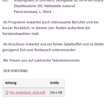
Ort: Kolpinghaus in Dornbirn, Jahngasse 20, vis-á-vis intura
(Stadtbuslinie 207, Haltestelle inatura)
Kontakt
Panoramasaal, 4. Stock
Im Programm erwarten euch interessante Berichte und ein
kurzer Rückblich. In diesem Jahr finden außerdem die
Vorstandswahlen statt.
Im Anschluss erwartet uns ein feines Salatbuffet und es bleibt
genügend Zeit zum Austausch untereinander.
Wir freuen uns auf zahlreiche Teilnehmerinnen.
DER VORSTAND
Anhang
Größe
jhv_einladung_2025.pdf
256.4 KB