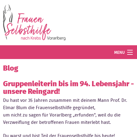
Direkt zum Inhalt
MENU
Termine
Blog
Blog
Gruppenleiterin bis im 94. Lebensjahr -
unsere Reingard!
Angebot
Du hast vor 35 Jahren zusammen mit deinem Mann Prof. Dr.
Wissenswertes
Elmar Blum die Frauenselbsthilfe gegründet,
um nicht zu sagen für Vorarlberg „erfunden“, weil du die
Der Verein
Verzweiflung der betroffenen Frauen miterlebt hast.
Mitglied werden
Du warst und bist Teil der Frauenselbsthilfe bis heute!