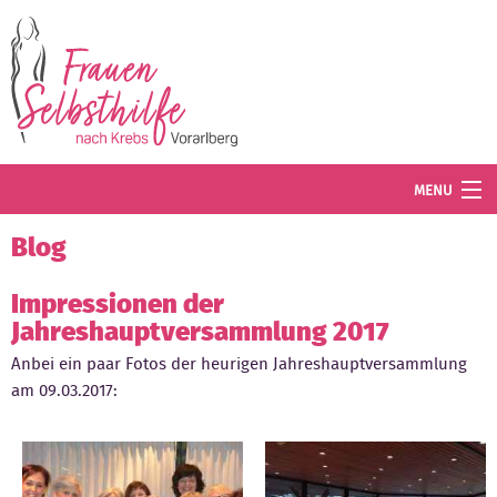
Direkt zum Inhalt
MENU
Termine
Blog
Blog
Impressionen der
Jahreshauptversammlung 2017
Angebot
Anbei ein paar Fotos der heurigen Jahreshauptversammlung
Wissenswertes
am 09.03.2017:
Der Verein
Mitglied werden