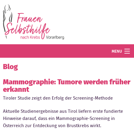
Direkt zum Inhalt
MENU
Termine
Blog
Blog
Mammographie: Tumore werden früher
erkannt
Angebot
Tiroler Studie zeigt den Erfolg der Screening-Methode
Wissenswertes
Aktuelle Studienergebnisse aus Tirol liefern erste fundierte
Der Verein
Hinweise darauf, dass ein Mammographie-Screening in
Österreich zur Entdeckung von Brustkrebs wirkt.
Mitglied werden