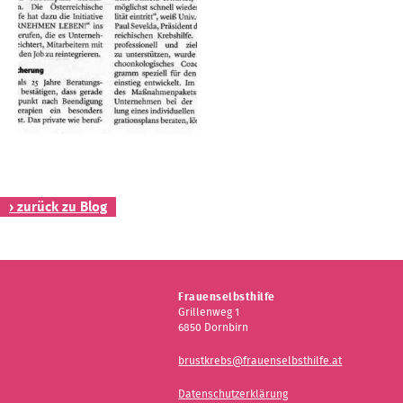
Kontakt
› zurück zu Blog
Frauenselbsthilfe
Grillenweg 1
6850 Dornbirn
brustkrebs@frauenselbsthilfe.at
Datenschutzerklärung