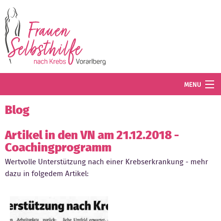
Direkt zum Inhalt
MENU
Termine
Blog
Blog
Artikel in den VN am 21.12.2018 -
Coachingprogramm
Angebot
Wertvolle Unterstützung nach einer Krebserkrankung - mehr
Wissenswertes
dazu in folgedem Artikel:
Der Verein
Mitglied werden