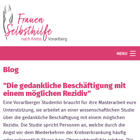
Direkt zum Inhalt
MENU
Termine
Blog
Blog
"Die gedankliche Beschäftigung mit
einem möglichen Rezidiv"
Angebot
Eine Vorarlberger Studentin braucht für ihre Masterarbeit eure
Wissenswertes
Unterstützung, sie arbeitet an einer wissenschaftlichen Studie
über die gedankliche Beschäftigung mit einem möglichen
Der Verein
Rezidiv. Die Studie spricht Personen an, welche durch die
Angst vor dem Wiederkehren der Krebserkrankung häufig
Mitglied werden
oder gelegentlich Stress bzw. Ohnmachtsgefühle erleben. Die