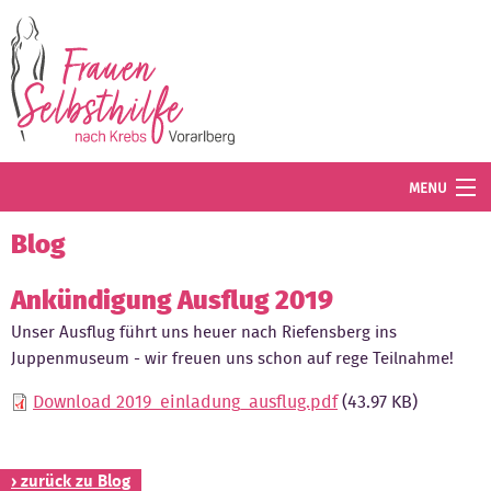
Direkt zum Inhalt
MENU
Termine
Blog
Blog
Ankündigung Ausflug 2019
Unser Ausflug führt uns heuer nach Riefensberg ins
Angebot
Juppenmuseum - wir freuen uns schon auf rege Teilnahme!
Wissenswertes
Download 2019_einladung_ausflug.pdf
(43.97 KB)
Der Verein
Mitglied werden
› zurück zu Blog