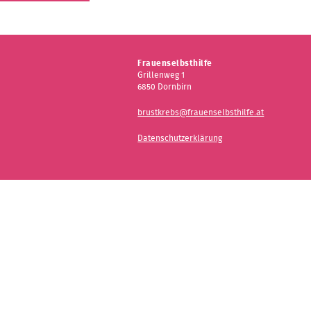
Kontakt
Frauenselbsthilfe
Grillenweg 1
6850 Dornbirn
brustkrebs@frauenselbsthilfe.at
Datenschutzerklärung