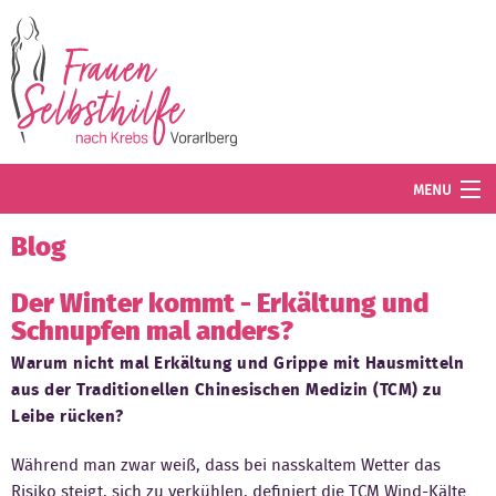
Direkt zum Inhalt
MENU
Termine
Blog
Blog
Der Winter kommt - Erkältung und
Schnupfen mal anders?
Angebot
Warum nicht mal Erkältung und Grippe mit Hausmitteln
Wissenswertes
aus der Traditionellen Chinesischen Medizin (TCM) zu
Leibe rücken?
Der Verein
Während man zwar weiß, dass bei nasskaltem Wetter das
Mitglied werden
Risiko steigt, sich zu verkühlen, definiert die TCM Wind-Kälte