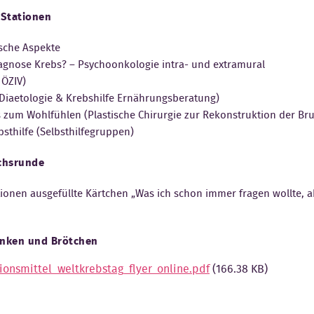
 Stationen
ische Aspekte
Diagnose Krebs? – Psychoonkologie intra- und extramural
 ÖZIV)
 Diaetologie & Krebshilfe Ernährungsberatung)
 zum Wohlfühlen (Plastische Chirurgie zur Rekonstruktion der Brust
lbsthilfe (Selbsthilfegruppen)
ächsrunde
ionen ausgefüllte Kärtchen „Was ich schon immer fragen wollte, a
änken und Brötchen
onsmittel_weltkrebstag_flyer_online.pdf
(166.38 KB)