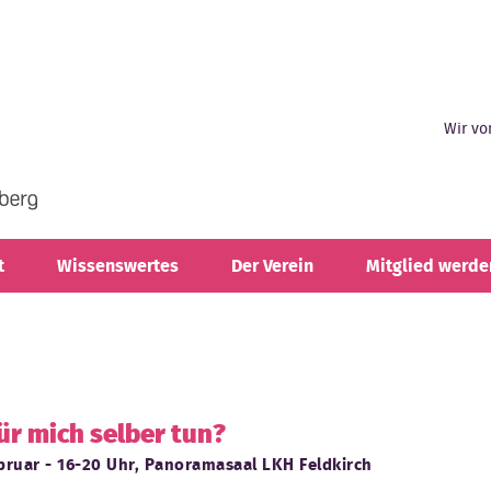
Wir vo
t
Wissenswertes
Der Verein
Mitglied werde
ür mich selber tun?
bruar - 16-20 Uhr, Panoramasaal LKH Feldkirch