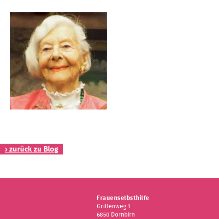
› zurück zu Blog
Frauenselbsthilfe
Grillenweg 1
6850 Dornbirn