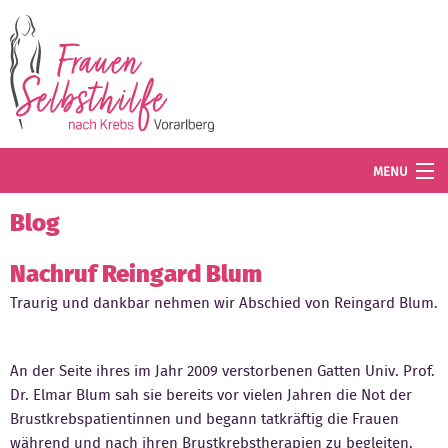
Direkt zum Inhalt
MENU
Termine
Blog
Blog
Nachruf Reingard Blum
Traurig und dankbar nehmen wir Abschied von Reingard Blum.
Angebot
Wissenswertes
An der Seite ihres im Jahr 2009 verstorbenen Gatten Univ. Prof.
Der Verein
Dr. Elmar Blum sah sie bereits vor vielen Jahren die Not der
Brustkrebspatientinnen und begann tatkräftig die Frauen
Mitglied werden
während und nach ihren Brustkrebstherapien zu begleiten.