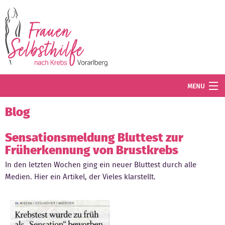
Direkt zum Inhalt
MENU
Termine
Blog
Blog
Sensationsmeldung Bluttest zur
Früherkennung von Brustkrebs
Angebot
In den letzten Wochen ging ein neuer Bluttest durch alle
Wissenswertes
Medien. Hier ein Artikel, der Vieles klarstellt.
Der Verein
Mitglied werden