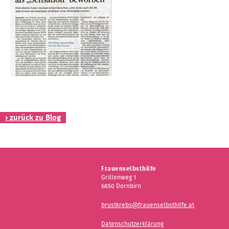
Kontakt
› zurück zu Blog
Frauenselbsthilfe
Grillenweg 1
6850 Dornbirn
brustkrebs@frauenselbsthilfe.at
Datenschutzerklärung