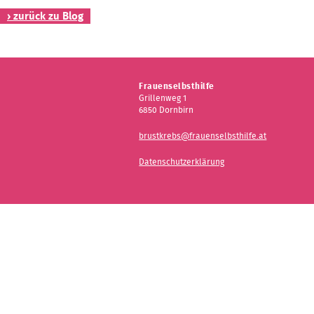
› zurück zu Blog
Kontakt
Frauenselbsthilfe
Grillenweg 1
6850 Dornbirn
brustkrebs@frauenselbsthilfe.at
Datenschutzerklärung