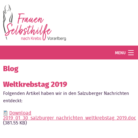
Direkt zum Inhalt
MENU
Termine
Blog
Blog
Weltkrebstag 2019
Folgenden Artikel haben wir in den Salzuberger Nachrichten
Angebot
entdeckt:
Wissenswertes
Download
2019_01_30_salzburger_nachrichten_weltkrebstag_2019.doc
Der Verein
(381.55 KB)
Mitglied werden