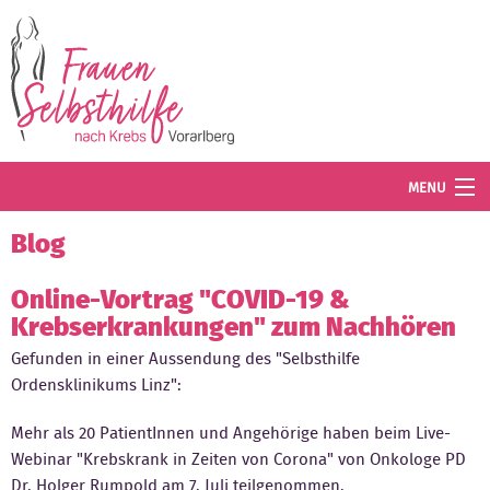
Direkt zum Inhalt
MENU
Termine
Blog
Blog
Online-Vortrag "COVID-19 &
Krebserkrankungen" zum Nachhören
Angebot
Gefunden in einer Aussendung des "Selbsthilfe
Wissenswertes
Ordensklinikums Linz":
Der Verein
Mehr als 20 PatientInnen und Angehörige haben beim Live-
Webinar "Krebskrank in Zeiten von Corona" von Onkologe PD
Mitglied werden
Dr. Holger Rumpold am 7. Juli teilgenommen.