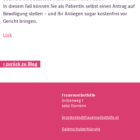
In diesem Fall können Sie als PatientIn selbst einen Antrag auf
Kontakt
Bewilligung stellen – und Ihr Anliegen sogar kostenfrei vor
Gericht bringen.
Link
› zurück zu Blog
Frauenselbsthilfe
Grillenweg 1
6850 Dornbirn
brustkrebs@frauenselbsthilfe.at
Datenschutzerklärung