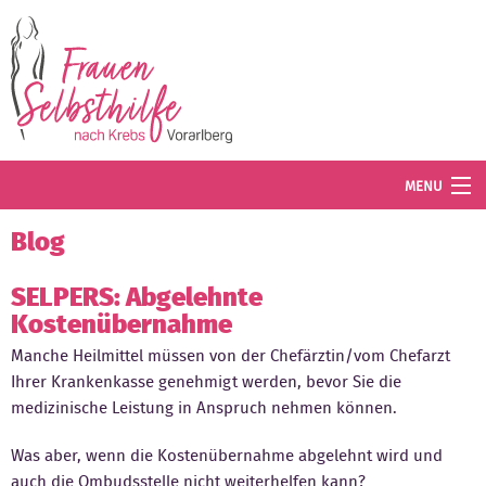
Direkt zum Inhalt
MENU
Termine
Blog
Blog
SELPERS: Abgelehnte
Kostenübernahme
Angebot
Manche Heilmittel müssen von der Chefärztin/vom Chefarzt
Wissenswertes
Ihrer Krankenkasse genehmigt werden, bevor Sie die
medizinische Leistung in Anspruch nehmen können.
Der Verein
Was aber, wenn die Kostenübernahme abgelehnt wird und
Mitglied werden
auch die Ombudsstelle nicht weiterhelfen kann?