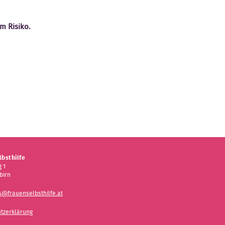
m Risiko.
bsthilfe
 1
birn
s@frauenselbsthilfe.at
tzerklärung