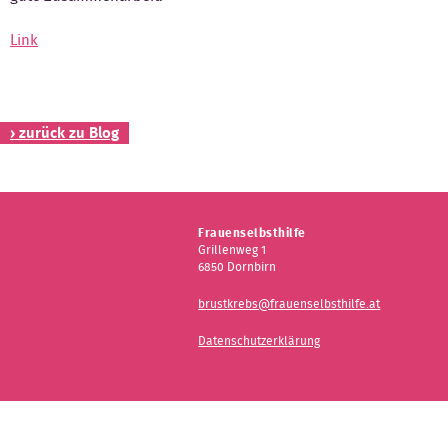
Kontakt
Link
› zurück zu Blog
Frauenselbsthilfe
Grillenweg 1
6850 Dornbirn
brustkrebs@frauenselbsthilfe.at
Datenschutzerklärung