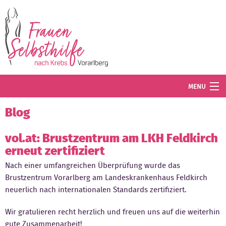
Direkt zum Inhalt
MENU
Termine
Blog
Blog
vol.at: Brustzentrum am LKH Feldkirch
erneut zertifiziert
Angebot
Nach einer umfangreichen Überprüfung wurde das
Wissenswertes
Brustzentrum Vorarlberg am Landeskrankenhaus Feldkirch
neuerlich nach internationalen Standards zertifiziert.
Der Verein
Wir gratulieren recht herzlich und freuen uns auf die weiterhin
Mitglied werden
gute Zusammenarbeit!