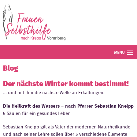
Direkt zum Inhalt
MENU
Termine
Blog
Blog
Der nächste Winter kommt bestimmt!
... und mit ihm die nächste Welle an Erkältungen!
Angebot
Die Heilkraft des Wassers – nach Pfarrer Sebastian Kneipp
Wissenswertes
5 Säulen für ein gesundes Leben
Der Verein
Sebastian Kneipp gilt als Vater der modernen Naturheilkunde
Mitglied werden
und nach seiner Lehre sollen über 5 verschiedene Elemente