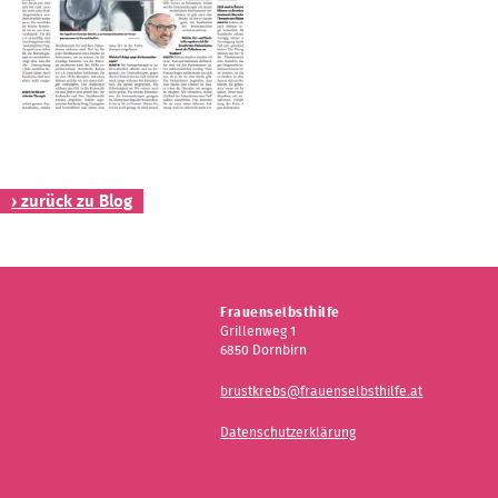
Kontakt
› zurück zu Blog
Frauenselbsthilfe
Grillenweg 1
6850 Dornbirn
brustkrebs@frauenselbsthilfe.at
Datenschutzerklärung