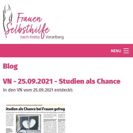
Direkt zum Inhalt
MENU
Termine
Blog
Blog
VN - 25.09.2021 - Studien als Chance
In den VN vom 25.09.2021 entdeckt:
Angebot
Wissenswertes
Der Verein
Mitglied werden