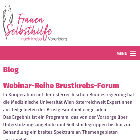
Direkt zum Inhalt
MENU
Termine
Blog
Blog
Webinar-Reihe Brustkrebs-Forum
In Kooperation mit der österreichischen Bundesregierung hat
Angebot
die Medizinische Universität Wien österreichweit ExpertInnen
Wissenswertes
auf Teilgebieten der Brustgesundheit eingeladen.
Das Ergebnis ist ein Programm, das von der Vorsorge über
Der Verein
Unterstützungsangebote und Selbsthilfegruppen bis hin zur
Behandlung ein breites Spektrum an Themengebieten
Mitglied werden
aufarbeitet.