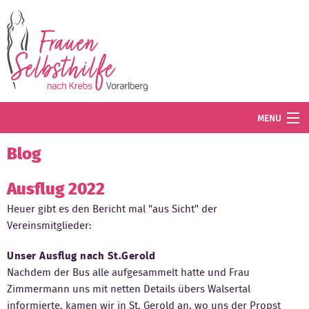
Direkt zum Inhalt
MENU
Termine
Blog
Blog
Ausflug 2022
Heuer gibt es den Bericht mal "aus Sicht" der
Angebot
Vereinsmitglieder:
Wissenswertes
Unser Ausflug nach St.Gerold
Der Verein
Nachdem der Bus alle aufgesammelt hatte und Frau
Zimmermann uns mit netten Details übers Walsertal
Mitglied werden
informierte, kamen wir in St. Gerold an, wo uns der Propst