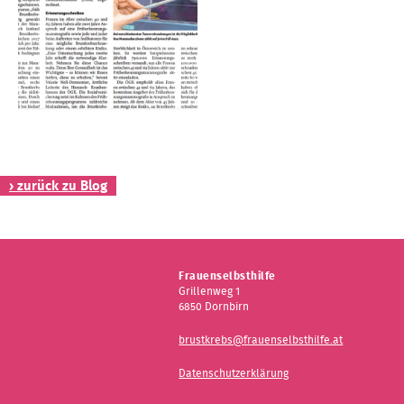
Kontakt
› zurück zu Blog
Frauenselbsthilfe
Grillenweg 1
6850 Dornbirn
brustkrebs@frauenselbsthilfe.at
Datenschutzerklärung