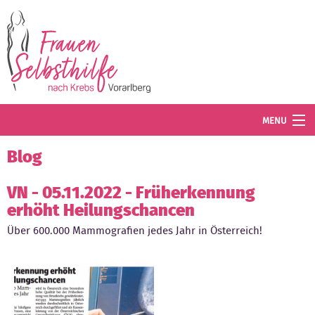
Direkt zum Inhalt
MENU
Termine
Blog
Blog
VN - 05.11.2022 - Früherkennung
erhöht Heilungschancen
Angebot
Über 600.000 Mammografien jedes Jahr in Österreich!
Wissenswertes
Der Verein
Mitglied werden