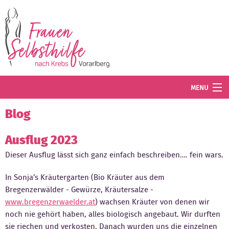
Direkt zum Inhalt
MENU
Termine
Blog
Blog
Ausflug 2023
Dieser Ausflug lässt sich ganz einfach beschreiben…. fein wars.
Angebot
In Sonja’s Kräutergarten (Bio Kräuter aus dem
Wissenswertes
Bregenzerwälder - Gewürze, Kräutersalze -
Der Verein
www.bregenzerwaelder.at
) wachsen Kräuter von denen wir
noch nie gehört haben, alles biologisch angebaut. Wir durften
Mitglied werden
sie riechen und verkosten. Danach wurden uns die einzelnen