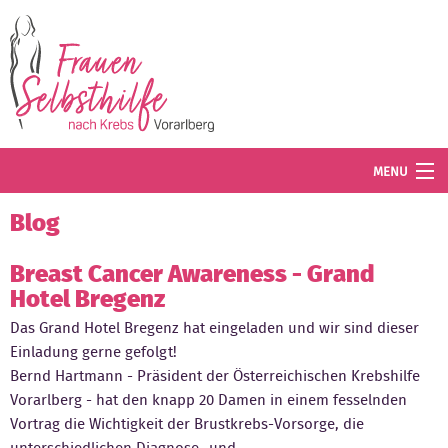
Direkt zum Inhalt
MENU
Termine
Blog
Blog
Breast Cancer Awareness - Grand
Hotel Bregenz
Angebot
Das Grand Hotel Bregenz hat eingeladen und wir sind dieser
Wissenswertes
Einladung gerne gefolgt!
Bernd Hartmann - Präsident der Österreichischen Krebshilfe
Der Verein
Vorarlberg - hat den knapp 20 Damen in einem fesselnden
Vortrag die Wichtigkeit der Brustkrebs-Vorsorge, die
Mitglied werden
unterschiedlichen Diagnose- und