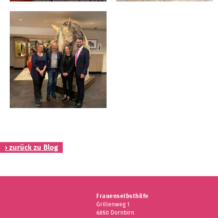
› zurück zu Blog
Frauenselbsthilfe
Grillenweg 1
6850 Dornbirn