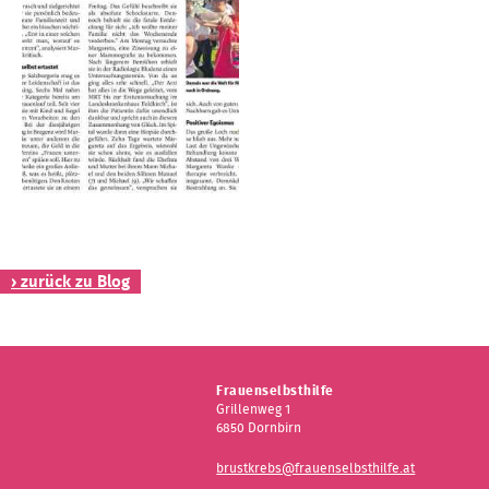
Kontakt
› zurück zu Blog
Frauenselbsthilfe
Grillenweg 1
6850 Dornbirn
brustkrebs@frauenselbsthilfe.at