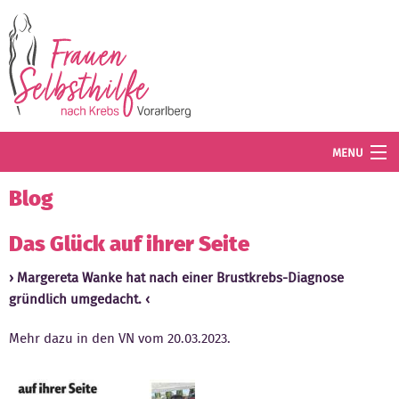
Direkt zum Inhalt
MENU
Termine
Blog
Blog
Das Glück auf ihrer Seite
Angebot
Margereta Wanke hat nach einer Brustkrebs-Diagnose
gründlich umgedacht.
Wissenswertes
Mehr dazu in den VN vom 20.03.2023.
Der Verein
Mitglied werden