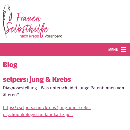
Direkt zum Inhalt
MENU
Termine
Blog
Blog
selpers: jung & Krebs
Diagnosestellung - Was unterscheidet junge Patent:innen von
Angebot
älteren?
Wissenswertes
https://selpers.com/krebs/jung-und-krebs-
Der Verein
psychoonkologische-landkarte-ju...
Mitglied werden