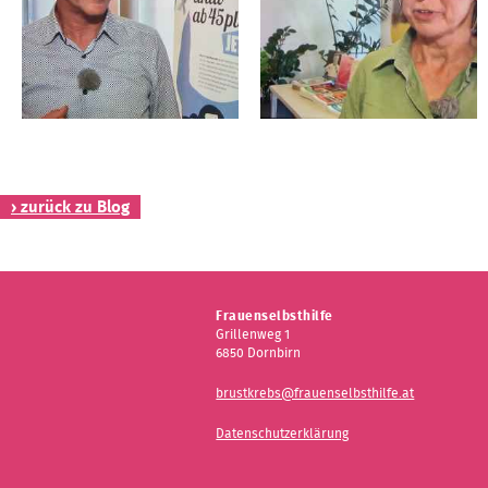
› zurück zu Blog
Frauenselbsthilfe
Grillenweg 1
6850 Dornbirn
brustkrebs@frauenselbsthilfe.at
Datenschutzerklärung