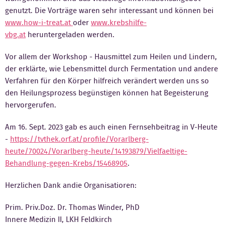
genutzt. Die Vorträge waren sehr interessant und können bei
Kontakt
www.how-i-treat.at
oder
www.k
rebshilfe-
vbg.at
heruntergeladen werden.
Vor allem der Workshop - Hausmittel zum Heilen und Lindern,
der erklärte, wie Lebensmittel durch Fermentation und andere
Verfahren für den Körper hilfreich verändert werden uns so
den Heilungsprozess begünstigen können hat Begeisterung
hervorgerufen.
Am 16. Sept. 2023 gab es auch einen Fernsehbeitrag in V-Heute
-
https://tvthek.orf.at/profile/Vorarlberg-
heute/70024/Vorarlberg-heute/14193879/Vielfaeltige-
Behandlung-gegen-Krebs/15468905
.
Herzlichen Dank andie Organisatioren:
Prim. Priv.Doz. Dr. Thomas Winder, PhD
Innere Medizin II, LKH Feldkirch