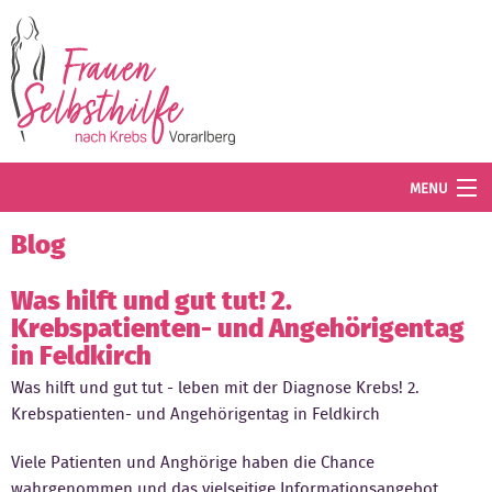
Direkt zum Inhalt
MENU
Termine
Blog
Blog
Was hilft und gut tut! 2.
Krebspatienten- und Angehörigentag
Angebot
in Feldkirch
Wissenswertes
Was hilft und gut tut - leben mit der Diagnose Krebs! 2.
Krebspatienten- und Angehörigentag in Feldkirch
Der Verein
Viele Patienten und Anghörige haben die Chance
Mitglied werden
wahrgenommen und das vielseitige Informationsangebot